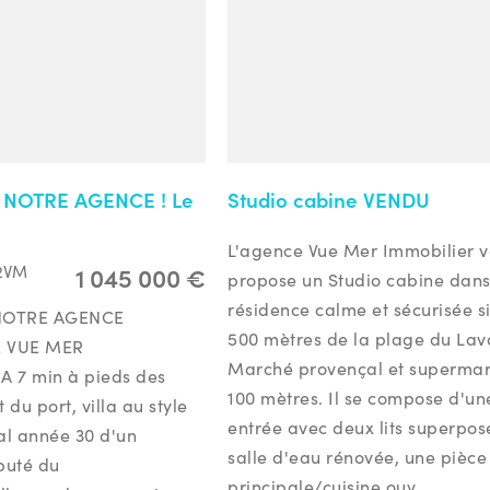
 NOTRE AGENCE ! Le
Studio cabine VENDU
L'agence Vue Mer Immobilier 
1 045 000 €
2VM
propose un Studio cabine dan
résidence calme et sécurisée s
NOTRE AGENCE
500 mètres de la plage du La
E VUE MER
Marché provençal et superma
 7 min à pieds des
100 mètres. Il se compose d'un
du port, villa au style
entrée avec deux lits superpos
l année 30 d'un
salle d'eau rénovée, une pièce
puté du
principale/cuisine ouv...