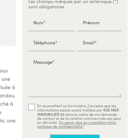
Les champs indiqués par un astérisque (*)
sont obligatoires
Nom*
Prénom
Téléphone*
Email*
Message*
vous
s une
ituée à
vandou.
rché à
En soumettant ce formulaire, j'accepte que les
VUE MER
informations saisies soient traitées par
e
IMMOBILIER 83
dans le cadre de ma demande
de contact et de la relation commerciale qui peut
és, une
en découler.
En savoir plus en consultant notre
politique de confidentialité.
*