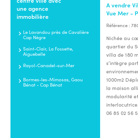
centre ville avec
A vendre Vi
une agence
Vue Mer - P
immobilière
Référence :
78
Le Lavandou près de Cavalière
Cap Nègre
Nichée au cœ
quartier du 
Saint-Clair, La Fossette,
Aiguebelle
villa de 180 
s’intègre pa
Rayol-Canadel-sur-Mer
environneme
Bormes-les-Mimosas, Gaou
1000m2 Déplo
Bénat - Cap Bénat
la maison all
modularité et
interlocutric
06 85 02 56 