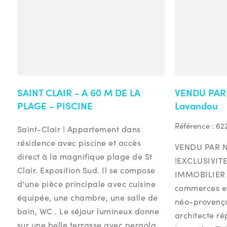
SAINT CLAIR - A 60 M DE LA
VENDU PAR
PLAGE - PISCINE
Lavandou
Référence :
62
Saint-Clair ! Appartement dans
résidence avec piscine et accès
VENDU PAR 
direct à la magnifique plage de St
!EXCLUSIVIT
Clair. Exposition Sud. Il se compose
IMMOBILIER A
d'une pièce principale avec cuisine
commerces et 
équipée, une chambre, une salle de
néo-provença
bain, WC . Le séjour lumineux donne
architecte ré
sur une belle terrasse avec pergola.