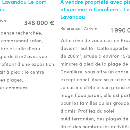
 Lavandou Le port
A vendre propriété avec pi
ds
et vue mer à Cavalière - Le
Lavandou
348 000 €
8va
1 990 
Référence :
734vm
idence recherchée,
Votre rêve de vacances en Pro
 comprenant salon,
devient réalité ! Cette superbe 
bre et salle d'eau.
de 206m², située à environ 15/
gia de 8 m2 avec vue
minutes à pied de la plage de
rofitant d'une exposition
Cavalière, vous offre un cadre 
ait à pied : le centre
exceptionnel. Avec sa piscine p
 les plages..
sa cuisine d'été et son grand e
nts communs.
magnifique jardin, elle est par
pour les familles ou les groupe
d'amis. Profitez du soleil
méditerranéen, des plages de 
fin et des nombreuses activités