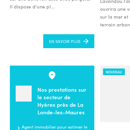
Lavandou.Tai
Il dispose d'une pl...
ouvrira une 
sur la mer et 
terrain arbor
EN SAVOIR PLUS
NOUVEAU
Nos prestations sur
le secteur de
Hyères près de La
Londe-les-Maures
Agent immobilier pour estimer le