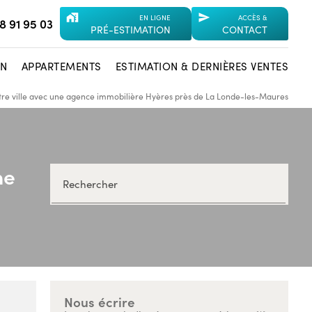
maps_home_work
send
EN LIGNE
ACCÈS &
8 91 95 03
PRÉ-ESTIMATION
CONTACT
ON
APPARTEMENTS
ESTIMATION & DERNIÈRES VENTES
tre ville avec une agence immobilière Hyères près de La Londe-les-Maures
ne
Rechercher
Nous écrire