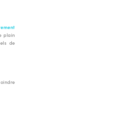
tement
e plain
els de
joindre