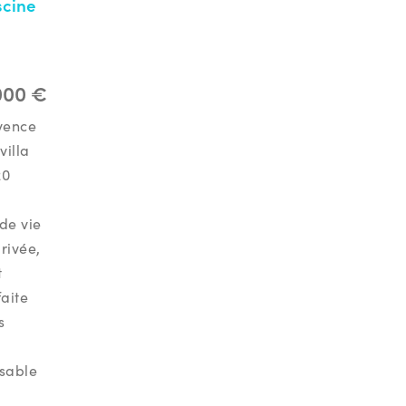
scine
000 €
vence
villa
20
de vie
rivée,
t
faite
s
sable