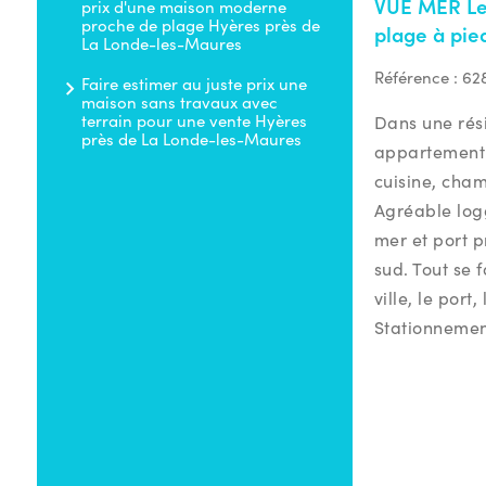
VUE MER Le
prix d'une maison moderne
proche de plage Hyères près de
plage à pie
La Londe-les-Maures
Référence :
62
Faire estimer au juste prix une
maison sans travaux avec
terrain pour une vente Hyères
Dans une rés
près de La Londe-les-Maures
appartement
cuisine, cham
Agréable log
mer et port p
sud. Tout se f
ville, le port,
Stationneme