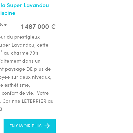
lla Super Lavandou
iscine
1 487 000 €
0vm
ur du prestigieux
Super Lavandou, cette
m² au charme 70’s
rfaitement dans un
nt paysagé DE plus de
yée sur deux niveaux,
ie esthétisme,
 confort de vie. Votre
e, Corinne LETERRIER au
53
EN SAVOIR PLUS