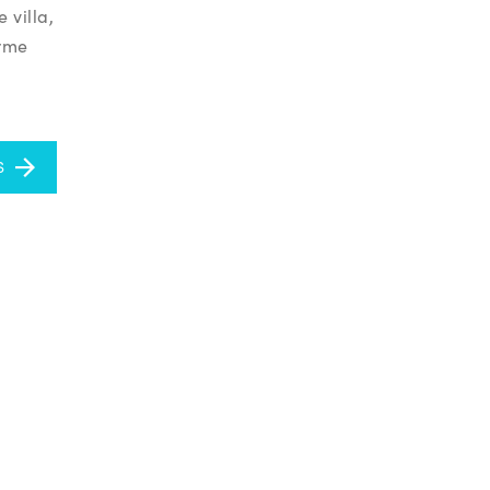
 villa,
arme
S