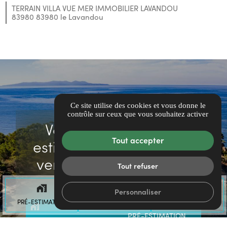
TERRAIN VILLA VUE MER IMMOBILIER LAVANDOU
83980 83980 le Lavandou
Ce site utilise des cookies et vous donne le
contrôle sur ceux que vous souhaitez activer
Vous souhaitez faire
Tout accepter
estimer votre bien ou le
vendre ? Confiez-nous
Tout refuser
votre projet
maps_home_work
mail
call
Personnaliser
PRÉ-ESTIMATION
CONTACT
TÉL.
maps_home_work
EN LIGNE
PRÉ-ESTIMATION