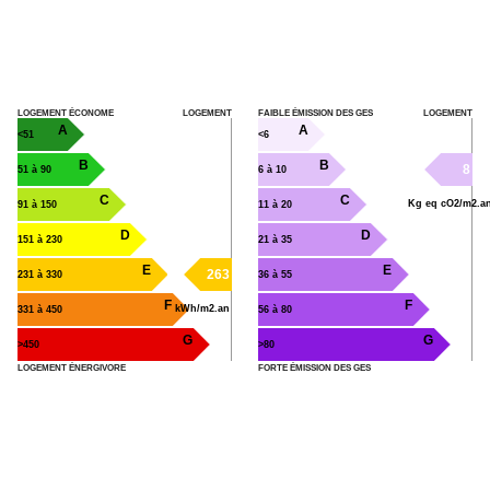
LOGEMENT ÉCONOME
LOGEMENT
FAIBLE ÉMISSION DES GES
LOGEMENT
A
A
<51
<6
B
B
8
51 à 90
6 à 10
C
C
Kg eq cO2/m2.a
91 à 150
11 à 20
D
D
151 à 230
21 à 35
E
E
263
231 à 330
36 à 55
F
F
kWh/m2.an
331 à 450
56 à 80
G
G
>450
>80
LOGEMENT ÉNERGIVORE
FORTE ÉMISSION DES GES