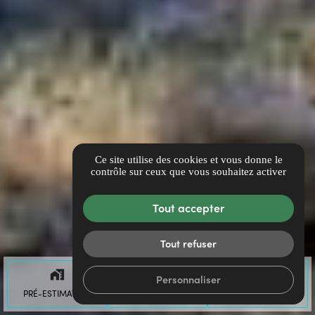
Ce site utilise des cookies et vous donne le
contrôle sur ceux que vous souhaitez activer
Tout accepter
Tout refuser
maps_home_work
mail
call
Personnaliser
PRÉ-ESTIMATION
CONTACT
TÉL.