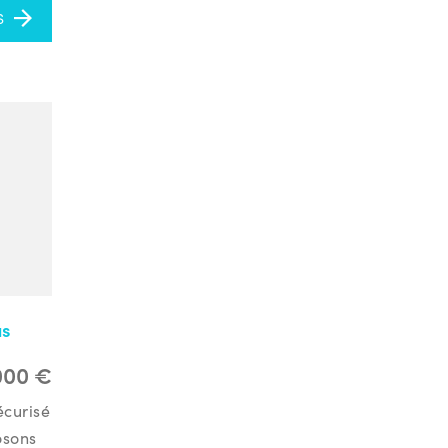
S
as
000 €
écurisé
osons