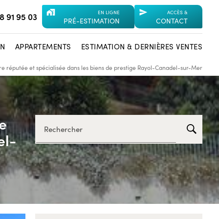
maps_home_work
send
EN LIGNE
ACCÈS &
8 91 95 03
PRÉ-ESTIMATION
CONTACT
ON
APPARTEMENTS
ESTIMATION & DERNIÈRES VENTES
re réputée et spécialisée dans les biens de prestige Rayol-Canadel-sur-Mer
e
Rechercher
el-