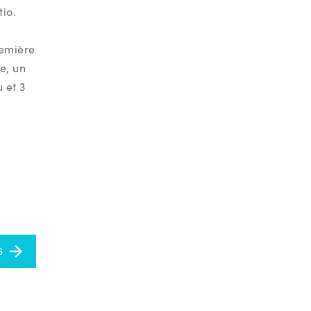
tio.
remière
e, un
 et 3
S