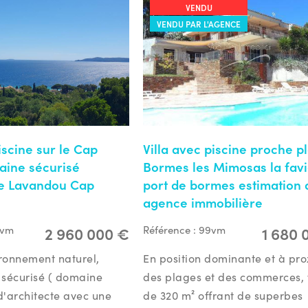
VENDU
VENDU PAR L'AGENCE
iscine sur le Cap
Villa avec piscine proche p
aine sécurisé
Bormes les Mimosas la fav
Le Lavandou Cap
port de bormes estimation
agence immobilière
2 960 000 €
1 680 
3vm
Référence :
99vm
ronnement naturel,
En position dominante et à pro
t sécurisé ( domaine
des plages et des commerces, v
 d'architecte avec une
de 320 m² offrant de superbes