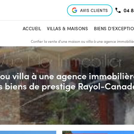
04 8
AVIS CLIENTS
ACCUEIL
VILLAS & MAISONS
BIENS D'EXCEPTI
Confier la vente d'une maison ou villa à une agence immobiliè
 ou villa à une agence immobilièr
es biens de prestige Rayol-Canad