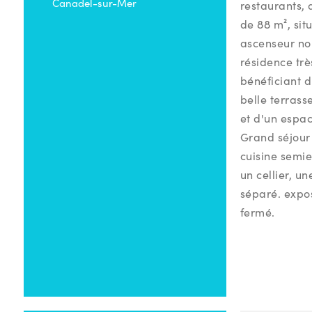
Canadel-sur-Mer
restaurants,
de 88 m², sit
ascenseur n
résidence trè
bénéficiant d
belle terrass
et d'un espac
Grand séjour
cuisine semi
un cellier, u
séparé. expo
fermé.