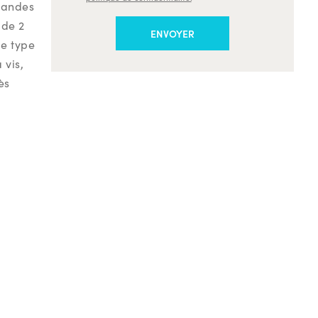
grandes
 de 2
e type
 vis,
ès