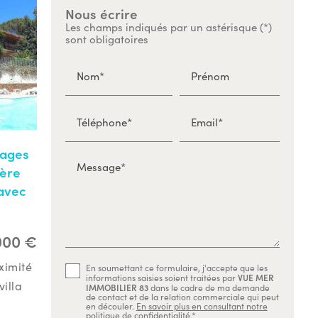
Nous écrire
Les champs indiqués par un astérisque (*)
sont obligatoires
Nom*
Prénom
Téléphone*
Email*
lages
Message*
ière
 avec
000 €
ximité
En soumettant ce formulaire, j'accepte que les
VUE MER
informations saisies soient traitées par
illa
IMMOBILIER 83
dans le cadre de ma demande
de contact et de la relation commerciale qui peut
en découler.
En savoir plus en consultant notre
politique de confidentialité.
*