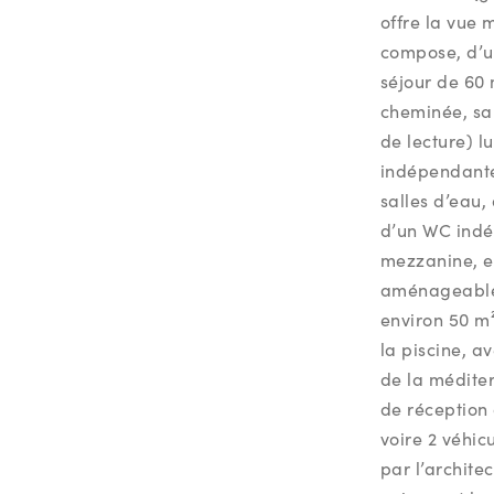
offre la vue 
compose, d’un
séjour de 60 
cheminée, sal
de lecture) l
indépendante
salles d’eau,
d’un WC indé
mezzanine, e
aménageables
environ 50 m
la piscine, a
de la médite
de réception
voire 2 véhicu
par l’archite