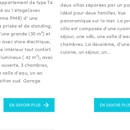
 appartement de type T4
deux villas séparées par un pa
ué au 1 étage(avec
Idéal pour deux familles. Vue
orme PMR) d' une
panoramique sur la mer. La p
s prisée et de standing,
villa est composée d'une cuisin
'une grande (30 m²) et
séjour, une sdb, une salle d'eau
e avec store électrique,
chambres. La deuxième, d'une
e intérieur tout confort.
cuisine, un séjour, un...
 lumineux ( 42 m²), avec
e ouverte, 3 chambres,
ne salle d'eau, un wc
sition sud. Garage
EN SAVOIR PLUS
EN SAVOIR PLU